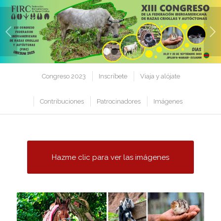
Posterior
1
2
Congreso 2023
Inscríbete
Viaja y alójate
Contribuciones
Patrocinadores
Imágenes
Hazme clic para ver las imágenes